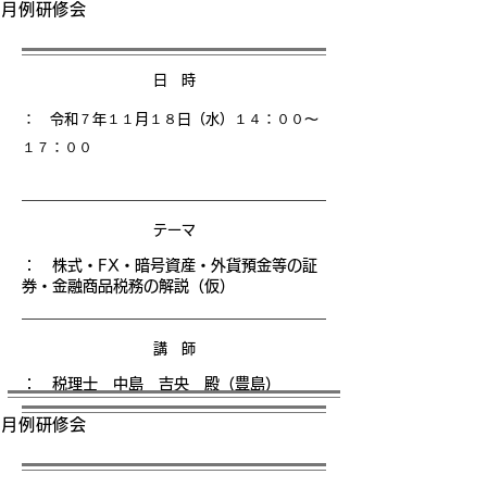
月例研修会
日 時
： 令和７年１１月１８日（水）１４
：００〜
１７：００
テーマ
：
株式・FX・暗号資産・外貨預金等の証
券・金融商品税務の解説（仮）
講 師
： 税理士 中島 吉央 殿（豊島）
月例研修会