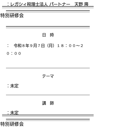
：レガシィ税理士法人 パートナー 天野 隆
特別研修会
日 時
： 令和８年９月７日（月）１８
：００〜２
０：００
テーマ
：未定
講 師
：未定
特別研修会