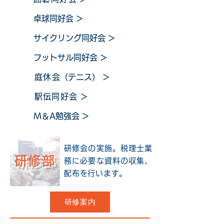
卓球同好会
＞
サイクリング同好会
＞
フットサル同好会
＞
庭休
会（テニス）
＞
​
駅伝同好会
＞
M＆A勉強会
＞
研修会の実施。税理士業
研修部
務に必要な資料の収集、
配布を行います。
研修案内