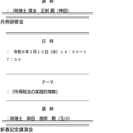
講 師
：
（税理士 渡邉 正則 殿（神田）
月例研修会
日 時
： 令和８年２月１０日（水）１４
：００〜１
７：００
テーマ
：
『所得税法の実践的理解』
講 師
：税理士 岡田 俊明 殿（玉川）
新春記念講演会