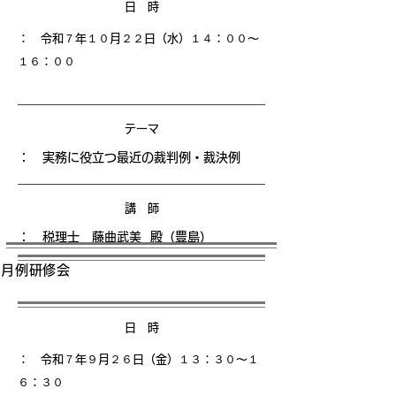
日 時
： 令和７年１０月２２日（水）１４
：００〜
１６：００
テーマ
： 実務に役立つ最近の裁判例・裁決例
講 師
： 税理士 藤曲武美 殿（豊島）
月例研修会
日 時
： 令和７年９月２６日（金）１３
：３０〜１
６：３０