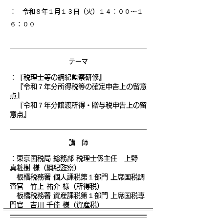
： 令和８年１月１３日（火）１４
：００〜１
６：００
テーマ
：
『税理士等の綱紀監察研修』
『令和７年分所得税等の確定申告上の留意
点』
『令和７年分譲渡所得・贈与税申告上の留
意点』
講 師
：
東京国税局 総務部 税理士係主任 上野
真粧樹 様（綱紀監察）
板橋税務署 個人課税第１部門 上席国税調
査官 竹上 祐介 様（所得税）
板橋税務署 資産課税第１部門 上席国税専
門官 吉川 千佳 様（資産税）