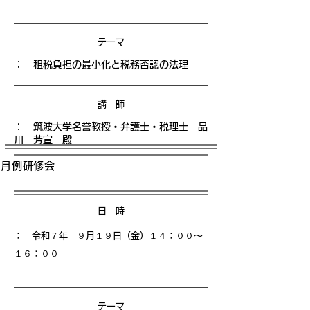
テーマ
： 租税負担の最小化と税務否認の法理
講 師
： 筑波大学名誉教授・弁護士・税理士 品
川 芳宣 殿
月例研修会
日 時
： 令和７年 ９月１９日（金）１４
：００〜
１６：００
テーマ