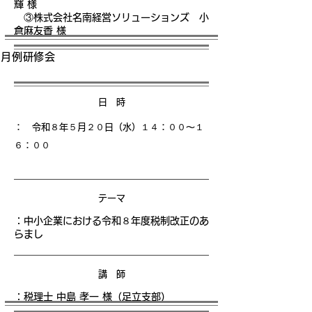
輝 様
③株式会社名南経営ソリューションズ 小
倉麻友香 様
月例研修会
日 時
： 令和８年５月２０日（水）１４
：００〜１
６：００
テーマ
：中小企業における令和８年度税制改正のあ
らまし
講 師
：税理士 中島 孝一 様（足立支部）