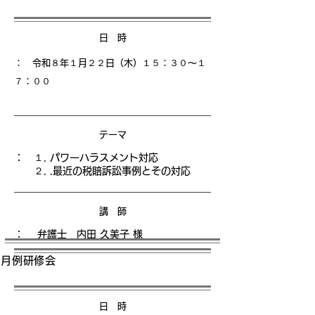
日 時
： 令和８年１月２２日（木）１５
：３０〜１
７：００
テーマ
： １. パワーハラスメント対応
２. .最近の税賠訴訟事例とその対応
講 師
： 弁護士 内田 久美子 様
月例研修会
日 時