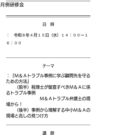
月例研修会
日 時
： 令和８年４月１５日（水）１４
：００〜１
６：００
テーマ
：
『Ｍ＆Ａトラブル事例に学ぶ顧問先を守る
ための方法』
（前半）税理士が留意すべきＭ＆Ａに係
るトラブル事例
Ｍ＆Ａトラブル弁護士の現
場から！
（後半）事例から理解する中小Ｍ＆Ａの
現場と兆しの見つけ方
講 師