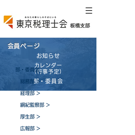
​会員ページ
お知らせ
カレンダー
部・委員会
（行事予定）
部・委員会
総務部
＞
経理部
＞
綱紀監察部
＞
厚生部
＞
広報部
＞