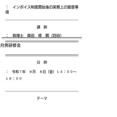
： インボイス制度開始後の実務上の留意事
項
講 師
： 税理士 森田 修 殿（四谷）
月例研修会
日 時
： 令和７年 ８月 ８日（金）１４
：００〜
１６：００
テーマ
： 信託を活用した資産・事業承継