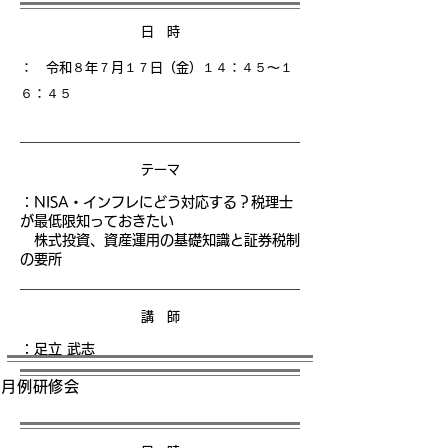
日 時
： 令和８年７月１７日（金）１４
：４５〜１
６：４５
テーマ
：
NISA・インフレにどう対応する？税理士
が最低限知っておきたい
株式投資、資産運用の基礎知識と証券税制
の要所
講 師
：足立 武志
月例研修会