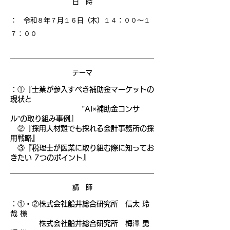
日 時
： 令和８年７月１６日（木）１４
：００〜１
７：００
テーマ
：
①『士業が参入すべき補助金マーケットの
現状と
”AI×補助金コンサ
ル”の取り組み事例』
②『採用人材難でも採れる会計事務所の採
用戦略』
③『税理士が医業に取り組む際に知ってお
きたい 7つのポイント』
講 師
：
①・②株式会社船井総合研究所 信太 玲
哉 様
株式会社船井総合研究所 梅澤 勇