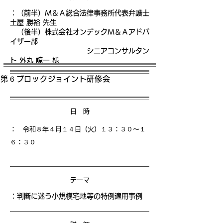
：
（前半）Ｍ＆Ａ総合法律事務所代表弁護士
土屋 勝裕 先生
（後半）株式会社オンデックＭ＆Ａアドバ
イザー部
シニアコンサルタン
ト 外丸 諒一 様
第６ブロックジョイント研修会
日 時
： 令和８年４月１４日（火）１３
：３０〜１
６：３０
テーマ
：判断に迷う小規模宅地等の特例適用事例