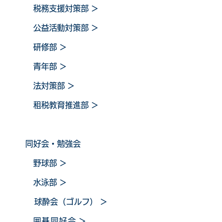
税務支援対策部
＞
公益活動対策部
＞
研修部
＞
青年部
＞
法対策部
＞
租税教育推進部
＞
同好会・勉強会
野球
部
＞
水泳部
＞
球酔会（ゴルフ）
＞
囲碁同好会
＞