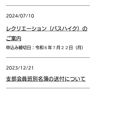
2024/07/10
レクリエーション（バスハイク）の
ご案内
申込み締切日：令和６年７月２２日（月）
2023/12/21
支部会員班別名簿の送付について
2023/12/08
忘年会
での
スライドシ
（2023.12.6）
ョ
ー
『令和5年
​
板橋支部歳時記』