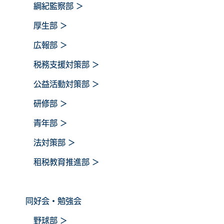
綱紀監察部
＞
厚生部
＞
広報部
＞
税務支援対策部
＞
公益活動対策部
＞
研修部
＞
青年部
＞
法対策部
＞
租税教育推進部
＞
同好会・勉強会
野球
部
＞