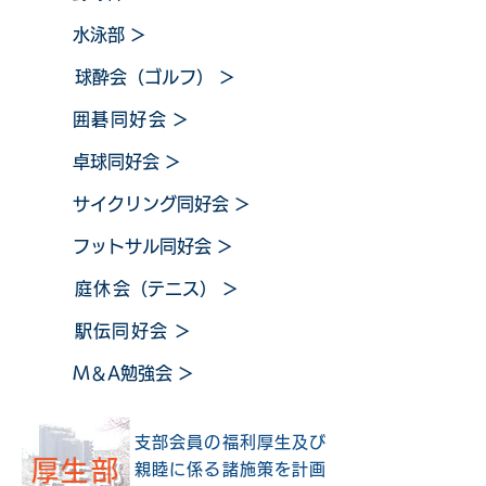
水泳部
＞
球酔会（ゴルフ）
＞
囲碁同好会
＞
卓球同好会
＞
サイクリング同好会
＞
フットサル同好会
＞
庭休
会（テニス）
＞
​
駅伝同好会
＞
M＆A勉強会
＞
支部会員の福利厚生及び
厚生部
親睦に係る諸施策を計画