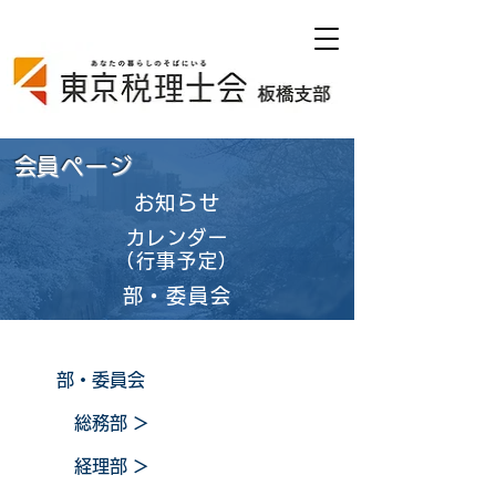
​会員ページ
お知らせ
カレンダー
（行事予定）
部・委員会
部・委員会
総務部
＞
経理部
＞