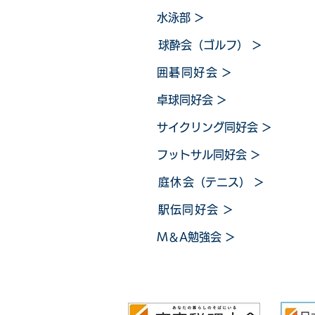
水泳部
＞
球酔会（ゴルフ）
＞
囲碁同好会
＞
卓球同好会
＞
サイクリング同好会
＞
フットサル同好会
＞
庭休
会（テニス）
＞
​
駅伝同好会
＞
M＆A勉強会
＞