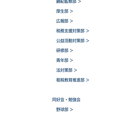
綱紀監察部
＞
厚生部
＞
広報部
＞
税務支援対策部
＞
公益活動対策部
＞
研修部
＞
青年部
＞
法対策部
＞
租税教育推進部
＞
同好会・勉強会
野球
部
＞