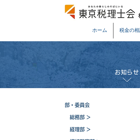
ホーム
税金の相
お知らせ
部・委員会
総務部
＞
経理部
＞