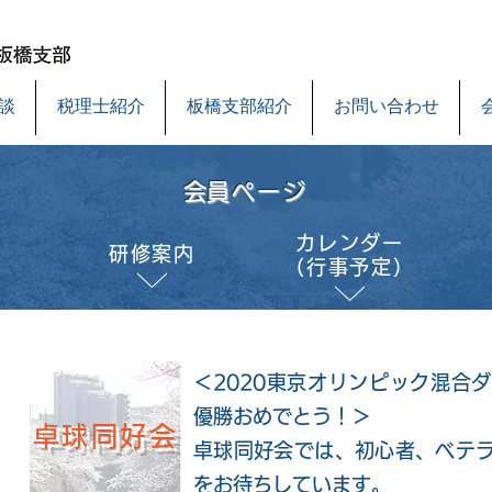
談
税理士紹介
板橋支部紹介
お問い合わせ
​会員ページ
カレンダー
研修案内
（行事予定）
＜2020東京オリンピック混合
優勝おめでとう！＞
卓球同好会
卓球同好会では、初心者、ベテ
をお待ちしています。